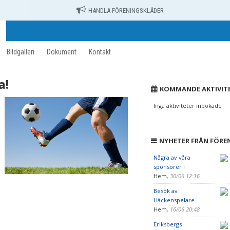
HANDLA FÖRENINGSKLÄDER
Bildgalleri
Dokument
Kontakt
a!
KOMMANDE AKTIVIT
Inga aktiviteter inbokade
NYHETER FRÅN FÖRE
Några av våra
sponsorer !
Hem
,
30/06 12:16
Besök av
Häckenspelare.
Hem
,
16/06 20:48
Eriksbergs