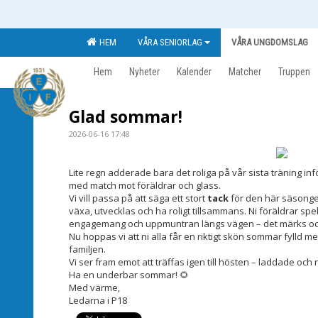
HEM
VÅRA SENIORLAG
VÅRA UNGDOMSLAG
Hem
Nyheter
Kalender
Matcher
Truppen
Glad sommar!
2026-06-16 17:48
Lite regn adderade bara det roliga på vår sista träning 
med match mot föräldrar och glass.
Vi vill passa på att säga ett stort
tack
för den här säsongen.
växa, utvecklas och ha roligt tillsammans. Ni föräldrar spel
engagemang och uppmuntran längs vägen – det märks och 
Nu hoppas vi att ni alla får en riktigt skön sommar fylld m
familjen.
Vi ser fram emot att träffas igen till hösten – laddade oc
Ha en underbar sommar! 🌻
Med värme,
Ledarna i P18