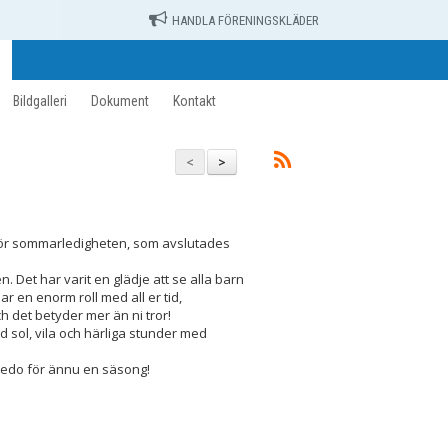
HANDLA FÖRENINGSKLÄDER
Bildgalleri
Dokument
Kontakt
<
>
inför sommarledigheten, som avslutades
 Det har varit en glädje att se alla barn
ar en enorm roll med all er tid,
det betyder mer än ni tror!
ed sol, vila och härliga stunder med
h redo för ännu en säsong!