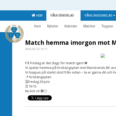
HEM
VÅRA SENIORLAG
VÅRA UNGDOMSLAG
Hem
Nyheter
Kalender
Matcher
Truppen
Match hemma imorgon mot Ma
2026-06-25 15:11
På Fredag är det dags för match igen! ⚽️
Vi spelar hemma på Krokängsplan mot Marstrands BK avs
Vi hoppas på starkt stöd från sidan – ta er gärna dit och h
📍 Krokängsplan
🗓Fredag 26 Juni
⏰19:15
Nu kör vi! 🔵⚪️