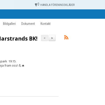
HANDLA FÖRENINGSKLÄDER
Bildgalleri
Dokument
Kontakt
rstrands BK!
<
>
park 19:15.
eja fram oss! 💪🔥