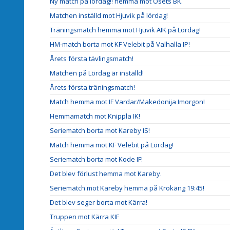
Ny match på lördag!! hemma mot Ösets BK.
Matchen inställd mot Hjuvik på lördag!
Träningsmatch hemma mot Hjuvik AIK på Lördag!
HM-match borta mot KF Velebit på Valhalla IP!
Årets första tävlingsmatch!
Matchen på Lördag är inställd!
Årets första träningsmatch!
Match hemma mot IF Vardar/Makedonija Imorgon!
Hemmamatch mot Knippla IK!
Seriematch borta mot Kareby IS!
Match hemma mot KF Velebit på Lördag!
Seriematch borta mot Kode IF!
Det blev förlust hemma mot Kareby.
Seriematch mot Kareby hemma på Krokäng 19:45!
Det blev seger borta mot Kärra!
Truppen mot Kärra KIF