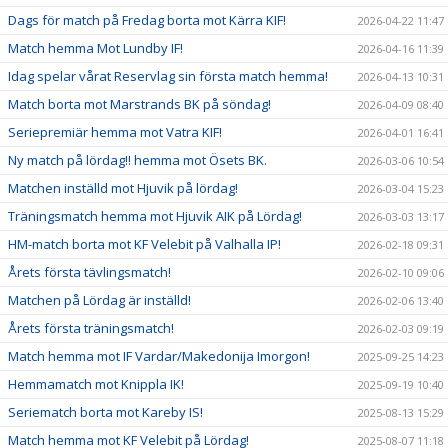
Dags för match på Fredag borta mot Kärra KIF!
2026-04-22 11:47
Match hemma Mot Lundby IF!
2026-04-16 11:39
Idag spelar vårat Reservlag sin första match hemma!
2026-04-13 10:31
Match borta mot Marstrands BK på söndag!
2026-04-09 08:40
Seriepremiär hemma mot Vatra KIF!
2026-04-01 16:41
Ny match på lördag!! hemma mot Ösets BK.
2026-03-06 10:54
Matchen inställd mot Hjuvik på lördag!
2026-03-04 15:23
Träningsmatch hemma mot Hjuvik AIK på Lördag!
2026-03-03 13:17
HM-match borta mot KF Velebit på Valhalla IP!
2026-02-18 09:31
Årets första tävlingsmatch!
2026-02-10 09:06
Matchen på Lördag är inställd!
2026-02-06 13:40
Årets första träningsmatch!
2026-02-03 09:19
Match hemma mot IF Vardar/Makedonija Imorgon!
2025-09-25 14:23
Hemmamatch mot Knippla IK!
2025-09-19 10:40
Seriematch borta mot Kareby IS!
2025-08-13 15:29
Match hemma mot KF Velebit på Lördag!
2025-08-07 11:18