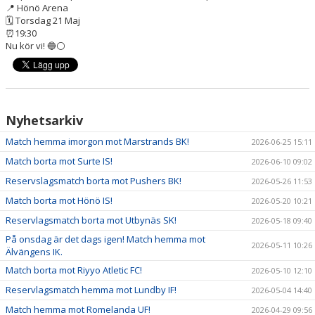
📍 Hönö Arena
🗓 Torsdag 21 Maj
⏰19:30
Nu kör vi! 🔵⚪️
Nyhetsarkiv
Match hemma imorgon mot Marstrands BK!
2026-06-25 15:11
Match borta mot Surte IS!
2026-06-10 09:02
Reservslagsmatch borta mot Pushers BK!
2026-05-26 11:53
Match borta mot Hönö IS!
2026-05-20 10:21
Reservlagsmatch borta mot Utbynäs SK!
2026-05-18 09:40
På onsdag är det dags igen! Match hemma mot
2026-05-11 10:26
Älvängens IK.
Match borta mot Riyyo Atletic FC!
2026-05-10 12:10
Reservlagsmatch hemma mot Lundby IF!
2026-05-04 14:40
Match hemma mot Romelanda UF!
2026-04-29 09:56