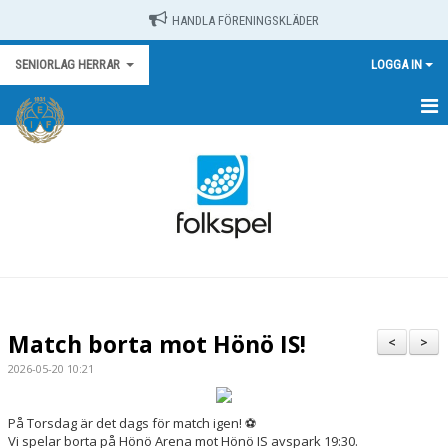
HANDLA FÖRENINGSKLÄDER
SENIORLAG HERRAR
LOGGA IN
HEM
NYHETER
KALENDER
MATCHER
TRUPPEN
Match borta mot Hönö IS!
<
>
BILDGALLERI
2026-05-20 10:21
DOKUMENT
På Torsdag är det dags för match igen! ⚽️
Vi spelar borta på Hönö Arena mot Hönö IS avspark 19:30.
KONTAKT