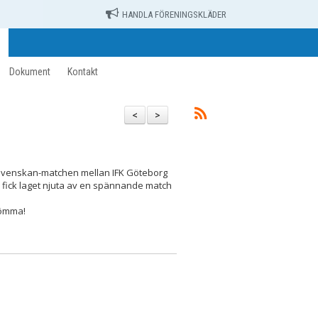
HANDLA FÖRENINGSKLÄDER
Dokument
Kontakt
<
>
llsvenskan-matchen mellan IFK Göteborg
 fick laget njuta av en spännande match
lömma!