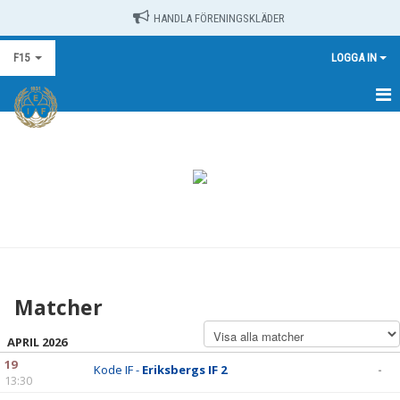
HANDLA FÖRENINGSKLÄDER
F15
LOGGA IN
HEM
NYHETER
KALENDER
MATCHER
TRUPPEN
Matcher
BILDGALLERI
APRIL 2026
DOKUMENT
19
Kode IF -
Eriksbergs IF 2
-
13:30
KONTAKT