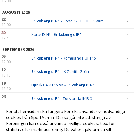
16:00
AUGUSTI 2026
22
Eriksbergs IF 1
- Hönö IS F15 HBH Svart
-
12:00
30
Surte IS FK -
Eriksbergs IF 1
-
12:45
SEPTEMBER 2026
05
Eriksbergs IF 1
- Romelanda UF F15
-
12:00
12
Eriksbergs IF 1
- IK Zenith Grön
-
15:15
19
Hjuviks AIK F15 Vit -
Eriksbergs IF 1
-
13:30
26
Eriksbergs IF 1
- Torslanda IK Blå
-
15:15
För att hemsidan ska fungera korrekt använder vi nödvändiga
OKTOBER 2026
cookies från SportAdmin. Dessa går inte att stänga av.
03
Kode IF -
Eriksbergs IF 1
-
Föreningen kan också använda frivilliga cookies, t.ex. för
12:00
statistik eller marknadsföring. Du väljer själv om du vill