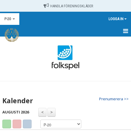
HANDLA FÖRENINGSKLÄDER
P-20
LOGGA IN
HEM
NYHETER
KALENDER
MATCHER
TRUPPEN
Kalender
Prenumerera >>
BILDGALLERI
AUGUSTI 2026
DOKUMENT
KONTAKT