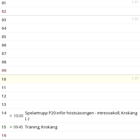
v.31
01
02
v.32
03
04
05
06
07
08
09
v.33
10
11
12
13
14
Spelartrupp P20 inför höstsäsongen - intressekoll, Krokäng
10:00
(..)
15
09:45
Träning, Krokäng
16