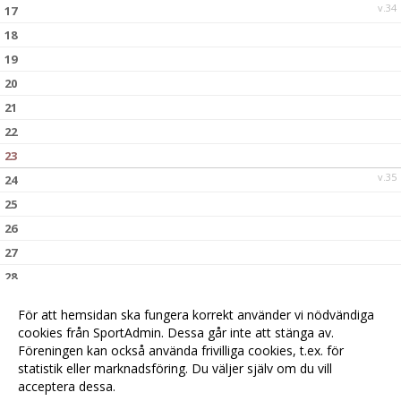
v.34
17
18
19
20
21
22
23
v.35
24
25
26
27
28
29
För att hemsidan ska fungera korrekt använder vi nödvändiga
30
cookies från SportAdmin. Dessa går inte att stänga av.
v.36
31
Föreningen kan också använda frivilliga cookies, t.ex. för
statistik eller marknadsföring. Du väljer själv om du vill
acceptera dessa.