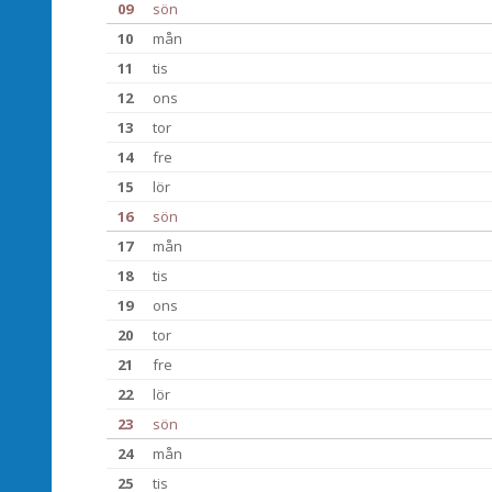
09
sön
10
mån
11
tis
12
ons
13
tor
14
fre
15
lör
16
sön
17
mån
18
tis
19
ons
20
tor
21
fre
22
lör
23
sön
24
mån
25
tis