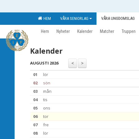
HEM
VÅRA SENIORLAG
VÅRA UNGDOMSLAG
Hem
Nyheter
Kalender
Matcher
Truppen
Kalender
AUGUSTI 2026
01
lör
02
sön
03
mån
04
tis
05
ons
06
tor
07
fre
08
lör