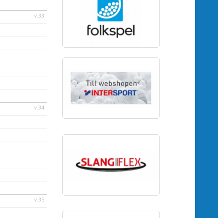
v.33
v.34
v.35