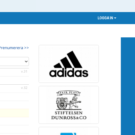
LOGGA IN
Prenumerera >>
v.31
v.32