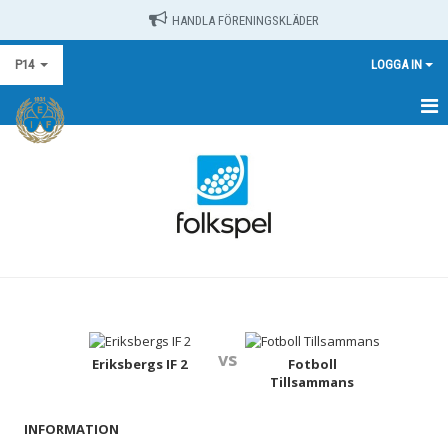
HANDLA FÖRENINGSKLÄDER
P14
LOGGA IN
HEM
NYHETER
KALENDER
MATCHER
TRUPPEN
vs
BILDGALLERI
Eriksbergs IF 2
Fotboll
Tillsammans
DOKUMENT
INFORMATION
KONTAKT