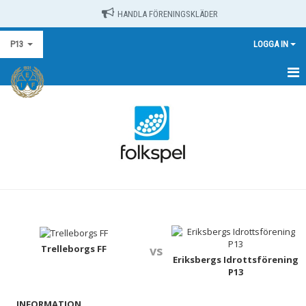
HANDLA FÖRENINGSKLÄDER
P13
LOGGA IN
HEM
NYHETER
KALENDER
MATCHER
TRUPPEN
BILDGALLERI
Trelleborgs FF
vs
Eriksbergs Idrottsförening
P13
DOKUMENT
INFORMATION
KONTAKT