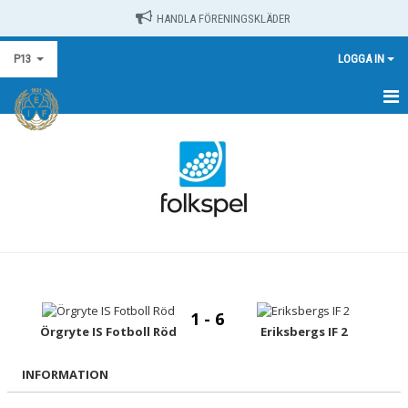
HANDLA FÖRENINGSKLÄDER
P13
LOGGA IN
HEM
NYHETER
KALENDER
MATCHER
TRUPPEN
1 - 6
BILDGALLERI
Örgryte IS Fotboll Röd
Eriksbergs IF 2
DOKUMENT
INFORMATION
KONTAKT