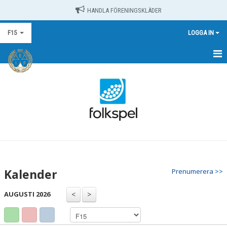
HANDLA FÖRENINGSKLÄDER
F15
LOGGA IN
HEM
NYHETER
KALENDER
MATCHER
TRUPPEN
Kalender
Prenumerera >>
BILDGALLERI
AUGUSTI 2026
DOKUMENT
KONTAKT