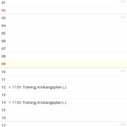
v.31
01
02
v.32
03
04
05
06
07
08
09
v.33
10
11
12
17:00
Träning, Krokängsplan
(..)
13
14
17:00
Träning, Krokängsplan
(..)
15
16
v.34
17