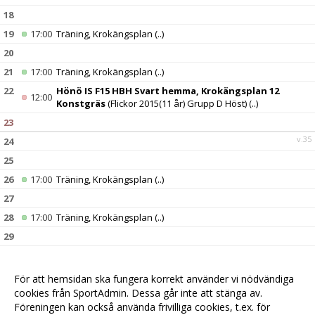
18
19
17:00
Träning, Krokängsplan
(..)
20
21
17:00
Träning, Krokängsplan
(..)
22
Hönö IS F15 HBH Svart hemma, Krokängsplan 12
12:00
Konstgräs
(Flickor 2015(11 år) Grupp D Höst)
(..)
23
v.35
24
25
26
17:00
Träning, Krokängsplan
(..)
27
28
17:00
Träning, Krokängsplan
(..)
29
30
08:00
Zenithcupen F2015, Zenithgården
(..)
Surte IS FK borta, Surte IP 22
(Flickor 2015(11 år) Grupp D
12:45
För att hemsidan ska fungera korrekt använder vi nödvändiga
Höst)
(..)
cookies från SportAdmin. Dessa går inte att stänga av.
v.36
31
Föreningen kan också använda frivilliga cookies, t.ex. för