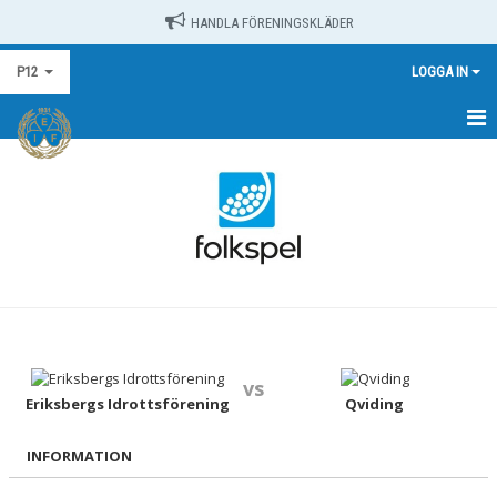
HANDLA FÖRENINGSKLÄDER
P12
LOGGA IN
HEM
NYHETER
MATCHER
KALENDER
TRUPPEN
vs
BILDGALLERI
Eriksbergs Idrottsförening
Qviding
DOKUMENT
INFORMATION
KONTAKT