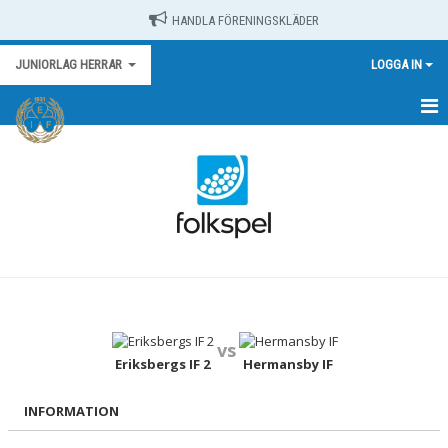
HANDLA FÖRENINGSKLÄDER
JUNIORLAG HERRAR
LOGGA IN
HEM
NYHETER
KALENDER
MATCHER
TRUPPEN
vs
BILDGALLERI
Eriksbergs IF 2
Hermansby IF
DOKUMENT
INFORMATION
KONTAKT