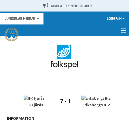
HANDLA FÖRENINGSKLÄDER
JUNIORLAG HERRAR
LOGGA IN
HEM
NYHETER
KALENDER
MATCHER
TRUPPEN
7 - 1
BILDGALLERI
IFK Fjärås
Eriksbergs IF 2
DOKUMENT
INFORMATION
KONTAKT