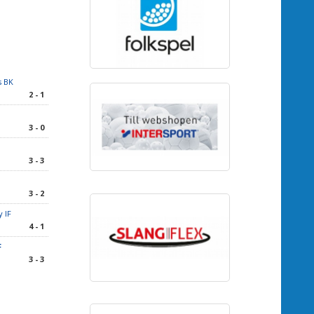
s BK
2 - 1
3 - 0
3 - 3
3 - 2
 IF
4 - 1
F
3 - 3