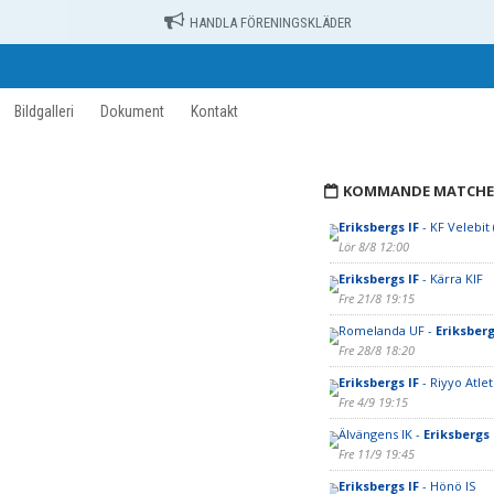
HANDLA FÖRENINGSKLÄDER
Bildgalleri
Dokument
Kontakt
KOMMANDE MATCHE
Eriksbergs IF
- KF Velebit
Lör 8/8 12:00
Eriksbergs IF
- Kärra KIF
Fre 21/8 19:15
Romelanda UF -
Eriksberg
Fre 28/8 18:20
Eriksbergs IF
- Riyyo Atlet
Fre 4/9 19:15
Älvängens IK -
Eriksbergs 
Fre 11/9 19:45
Eriksbergs IF
- Hönö IS