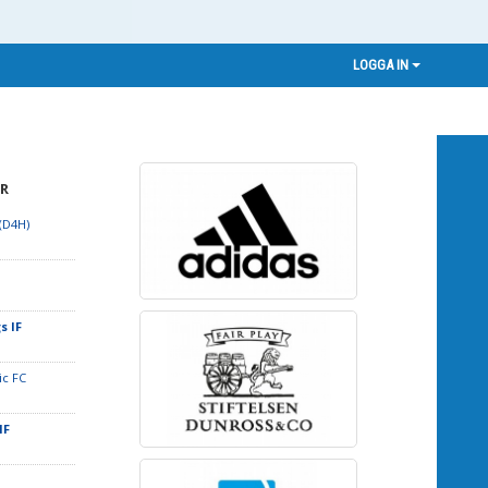
LOGGA IN
R
 (D4H)
s IF
ic FC
IF