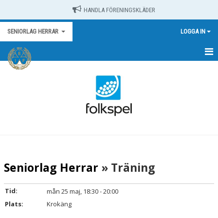
HANDLA FÖRENINGSKLÄDER
SENIORLAG HERRAR
LOGGA IN
HEM
NYHETER
KALENDER
MATCHER
TRUPPEN
Seniorlag Herrar
» Träning
BILDGALLERI
Tid:
mån 25 maj, 18:30 - 20:00
DOKUMENT
Plats:
Krokäng
KONTAKT