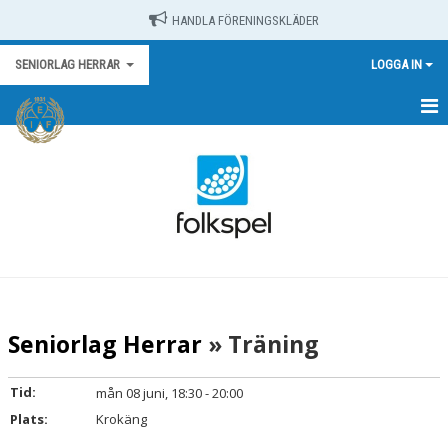
HANDLA FÖRENINGSKLÄDER
SENIORLAG HERRAR
LOGGA IN
HEM
NYHETER
KALENDER
MATCHER
TRUPPEN
Seniorlag Herrar
» Träning
BILDGALLERI
Tid:
mån 08 juni, 18:30 - 20:00
DOKUMENT
Plats:
Krokäng
KONTAKT