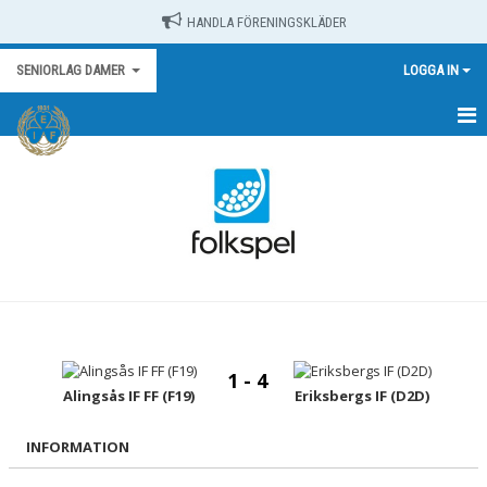
HANDLA FÖRENINGSKLÄDER
SENIORLAG DAMER
LOGGA IN
HEM
NYHETER
KALENDER
MATCHER
TRUPPEN
1 - 4
BILDGALLERI
Alingsås IF FF (F19)
Eriksbergs IF (D2D)
DOKUMENT
INFORMATION
KONTAKT