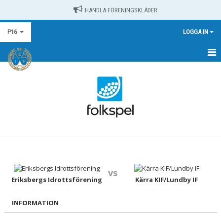
HANDLA FÖRENINGSKLÄDER
P16
LOGGA IN
HEM
NYHETER
KALENDER
MATCHER
TRUPPEN
vs
DOKUMENT
Eriksbergs Idrottsförening
Kärra KIF/Lundby IF
KONTAKT
INFORMATION