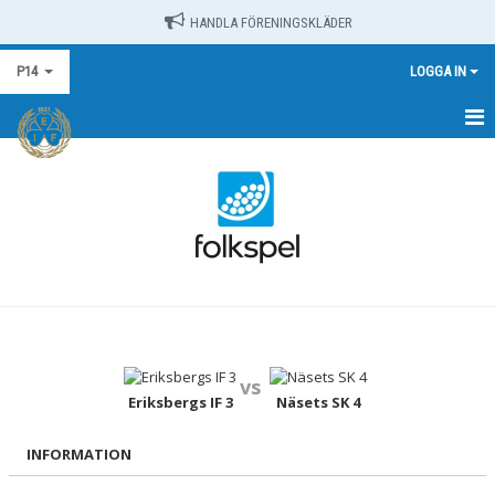
HANDLA FÖRENINGSKLÄDER
P14
LOGGA IN
HEM
NYHETER
KALENDER
MATCHER
TRUPPEN
vs
BILDGALLERI
Eriksbergs IF 3
Näsets SK 4
DOKUMENT
INFORMATION
KONTAKT