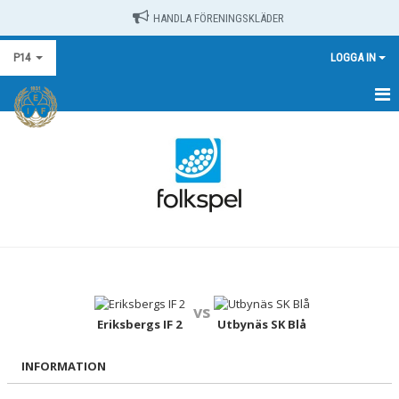
HANDLA FÖRENINGSKLÄDER
P14
LOGGA IN
HEM
NYHETER
KALENDER
MATCHER
TRUPPEN
vs
BILDGALLERI
Eriksbergs IF 2
Utbynäs SK Blå
DOKUMENT
INFORMATION
KONTAKT