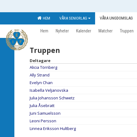
HEM
VÅRA SENIORLAG
VÅRA UNGDOMSLAG
Hem
Nyheter
Kalender
Matcher
Truppen
Truppen
Deltagare
Alicia Törnberg
Ally Strand
Evelyn Chan
Isabella Veljanovska
Julia Johansson Schwetz
Julia Åsebratt
Juni Samuelsson
Leoni Persson
Linnea Eriksson Hultberg