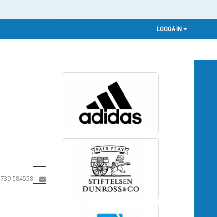
LOGGA IN
0739-584558